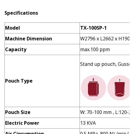
Specifications
Model
TX-100SP-1
Machine Dimension
W2796 x L2662 x H1900
Capacity
max.100 ppm
Stand up pouch, Gusset
Pouch Type
Pouch Size
W: 70-100 mm , L:120-
Electric Power
13 KVA
Air Cinsumption
0.5 MPa, 800 NL/min (A