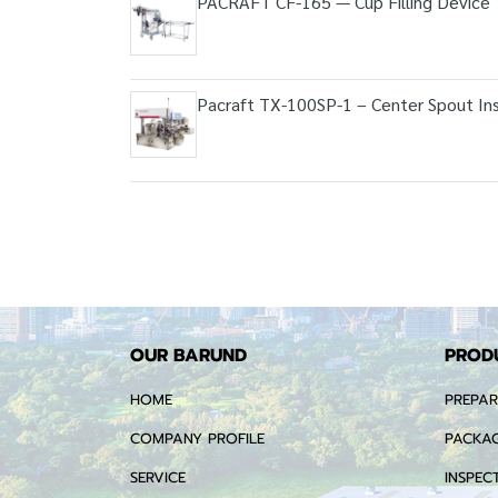
PACRAFT CF-165 — Cup Filling Device
Pacraft TX-100SP-1 – Center Spout In
OUR BARUND
PROD
HOME
PREPAR
COMPANY PROFILE
PACKAG
SERVICE
INSPEC