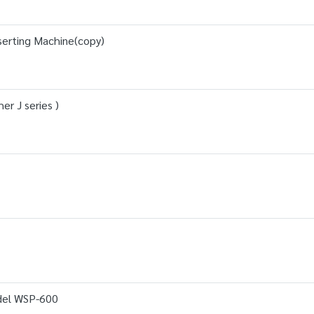
serting Machine(copy)
er J series )
el WSP-600