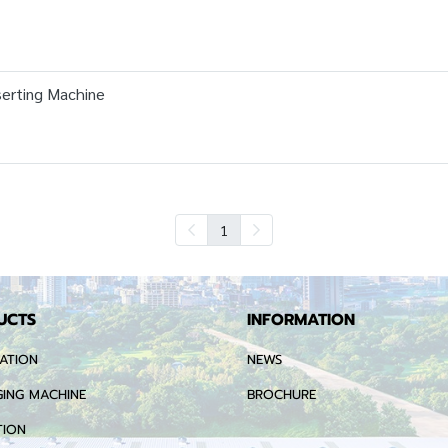
serting Machine
1
UCTS
INFORMATION
ATION
NEWS
ING MACHINE
BROCHURE
TION