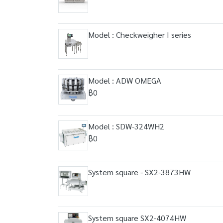
Model : Checkweigher I series
Model : ADW OMEGA
฿0
Model : SDW-324WH2
฿0
System square - SX2-3873HW
System square SX2-4074HW