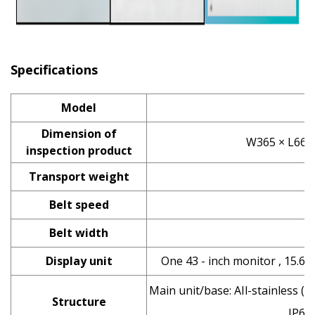
Specifications
Model
S
Dimension of
W365 × L660 
inspection product
Transport weight
Belt speed
10
Belt width
Display unit
One 43 - inch monitor , 15.6 
Main unit/base: AIl-stainless 
Structure
IP66 