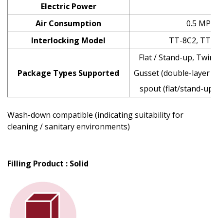
Electric Power
Air Consumption
0.5 MPa 
Interlocking Model
TT-8C2, TT-8C
Flat / Stand-up, Twin 
Package Types Supported
Gusset (double-layer t
spout (flat/stand-up)
Wash-down compatible (indicating suitability for
cleaning / sanitary environments)
Filling Product : Solid