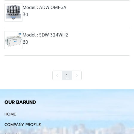
Model : ADW OMEGA
฿0
Model : SDW-324WH2
฿0
1
OUR BARUND
HOME
COMPANY PROFILE