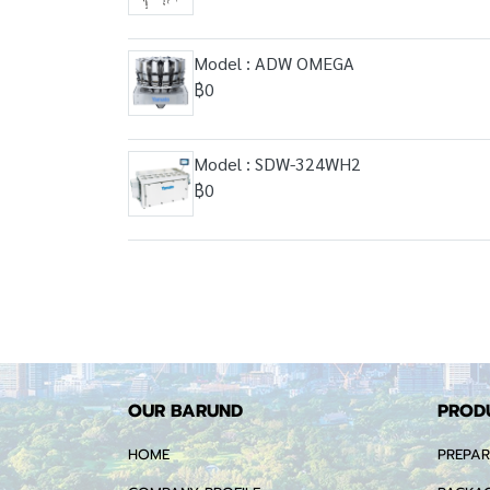
Model : ADW OMEGA
฿0
Model : SDW-324WH2
฿0
OUR BARUND
PROD
HOME
PREPAR