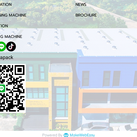
ATION
NEWS
ING MACHINE
BROCHURE
TION
G MACHINE
apack
Powered By
MakeWebEasy