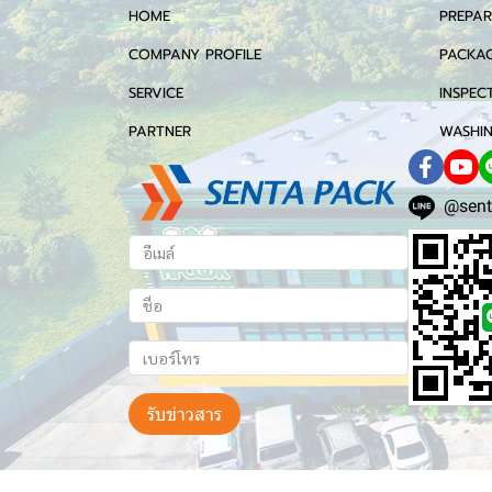
HOME
PREPAR
COMPANY PROFILE
PACKAG
SERVICE
INSPEC
PARTNER
WASHIN
@sent
รับข่าวสาร