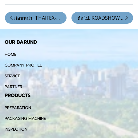
ก่อนหน้า, THAIFEX-Anuga Asia 2026
ถัดไป, ROADSHOW @Korat
OUR BARUND
HOME
COMPANY PROFILE
SERVICE
PARTNER
PRODUCTS
PREPARATION
PACKAGING MACHINE
INSPECTION